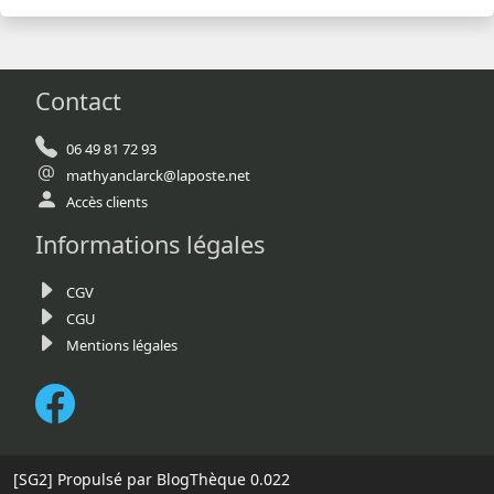
Contact
06 49 81 72 93
mathyanclarck@laposte.net
Accès clients
Informations légales
CGV
CGU
Mentions légales
[SG2]
Propulsé par BlogThèque
0.022