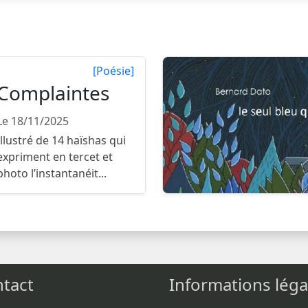
[Poésie]
Complaintes
Le 18/11/2025
Illustré de 14 haïshas qui
expriment en tercet et
photo l’instantanéit...
tact
Informations léga