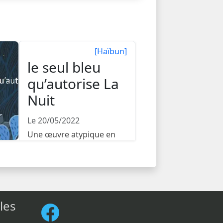
[Haïbun]
le seul bleu
qu’autorise La
Nuit
Le 20/05/2022
Une œuvre atypique en
vers libres et prose, un
voyage aussi long que l...
les