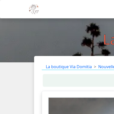
L
La boutique Via Domitia
Nouvell