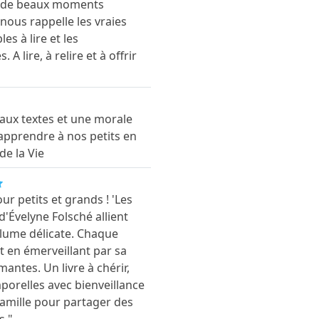
re de beaux moments
ous rappelle les vraies
es à lire et les
 A lire, à relire et à offrir
eaux textes et une morale
apprendre à nos petits en
de la Vie
r petits et grands ! 'Les
'Évelyne Folsché allient
lume délicate. Chaque
out en émerveillant par sa
mantes. Un livre à chérir,
porelles avec bienveillance
n famille pour partager des
s."