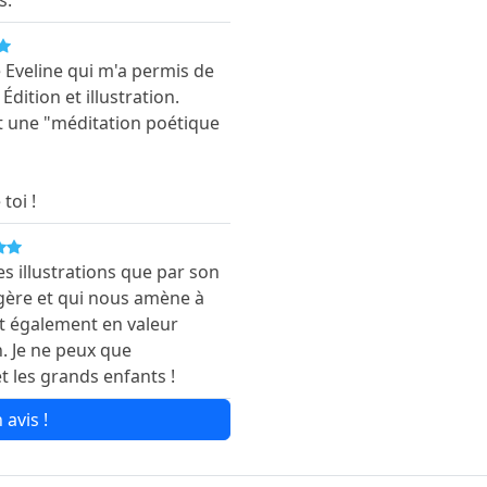
e Eveline qui m'a permis de
 Édition et illustration.
it une "méditation poétique
toi !
es illustrations que par son
égère et qui nous amène à
et également en valeur
. Je ne peux que
t les grands enfants !
 avis !