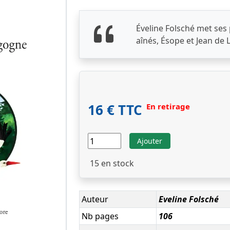
Éveline Folsché met ses 
aînés, Ésope et Jean de 
16 € TTC
En retirage
Ajouter
15
en stock
Auteur
Eveline Folsché
Nb pages
106