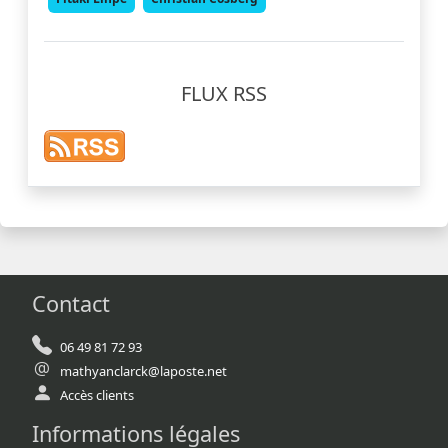
FLUX RSS
Contact
06 49 81 72 93
mathyanclarck@laposte.net
Accès clients
Informations légales